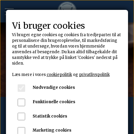
Vi bruger cookies
Vi bruger egne cookies og cookies fra tredjeparter til at
Hjem
personalisere din brugeroplevelse, til markedsføring
og til at undersøge, hvordan vores hjemmeside
anvendes af besøgende. Du kan altid tilbagekalde dit
Cookies til din fest
samtykke ved at trykke på linket 'Cookies' nederst på
siden.
Om
Læs mere i vores
cookiepolitik
og
privatlivspolitik
Kontakt
Nødvendige cookies
Funktionelle cookies
Håndlavede cookies
Bagt i små batches
Ingen lager - kun
Statistik cookies
friskhed
Marketing cookies