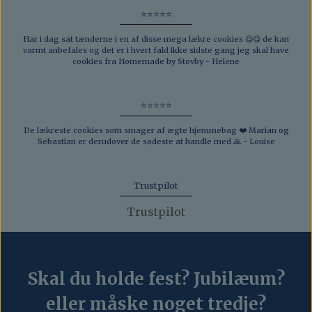
⭐️⭐️⭐️⭐️⭐️
Har i dag sat tænderne i en af disse mega lækre cookies 😋😋 de kan
varmt anbefales og det er i hvert fald ikke sidste gang jeg skal have
cookies fra Homemade by Stovby - Helene
⭐️⭐️⭐️⭐️⭐️
De lækreste cookies som smager af ægte hjemmebag
❤️
Marian og
Sebastian er derudover de sødeste at handle med
🙏
- Louise
Trustpilot
Trustpilot
Skal du holde fest? Jubilæum?
eller måske noget tredje?