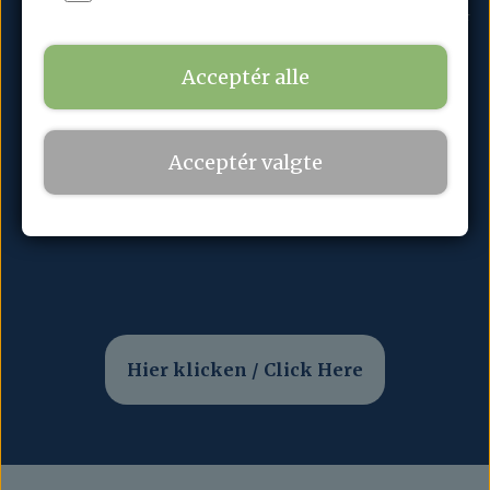
Ægte smør og
Forkælelse til
Gode til gæster eller
belgisk chokolade
kaffen
gaver
Acceptér alle
Ausländische Kunden – hier
Acceptér valgte
klicken / International
Customers – Click Here
Hier klicken / Click Here